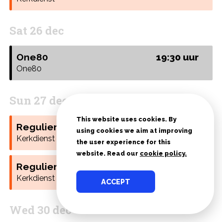
Sat 26 dec
One80
19:30 uur
One80
Sun 27 dec
This website uses cookies. By
Reguliere dienst
11:00 uur
using cookies we aim at improving
Kerkdienst
the user experience for this
website. Read our
cookie policy.
Reguliere dienst
18:00 uur
Kerkdienst
ACCEPT
Wed 30 dec